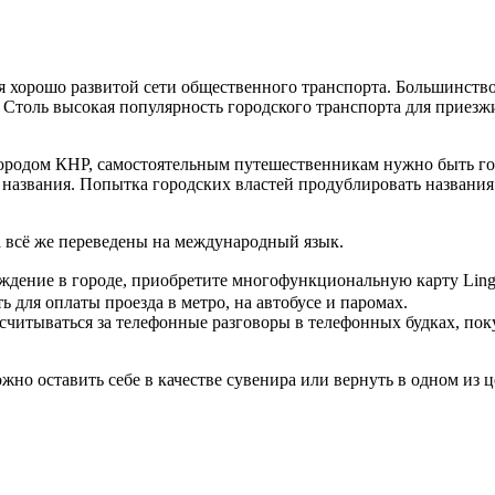
я хорошо развитой сети общественного транспорта. Большинство
Столь высокая популярность городского транспорта для приезжих
 городом КНР, самостоятельным путешественникам нужно быть гот
звания. Попытка городских властей продублировать названия н
а всё же переведены на международный язык.
овождение в городе, приобретите многофункциональную карту 
 для оплаты проезда в метро, на автобусе и паромах.
считываться за телефонные разговоры в телефонных будках, пок
о оставить себе в качестве сувенира или вернуть в одном из це