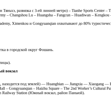
яньхэ, развязка с 3-ей линией метро) – Tianhe Sports Center – Ti
demy – Changshou Lu – Huangsha – Fangcun – Huadiwan – Kengkou 
cademy, Ximenkou и Gongyuanqian охватывают до 80% туристиче
етка в городской округ Фошань.
лицы).
ый вокзал
д, находится под землей) — Huangbian — Jiangxia — Xiaogang — B
 Hall – Gongyuanqian – Haizhu Square – The 2nd Worker’s Cultural P
 Railway Station (Южный вокзал, район Паньюй).