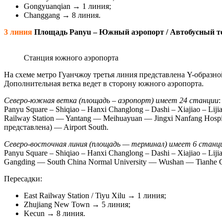
Gongyuanqian → 1 линия;
Changgang → 8 линия.
3 линия
Площадь Panyu – Южный аэропорт / Автобусный т
Станция южного аэропорта
На схеме метро Гуанчжоу третья линия представлена Y-образн
Дополнительная ветка ведет в сторону южного аэропорта.
Северо-южная ветка (площадь – аэропорт) имеет 24 станции
:
Panyu Square – Shiqiao – Hanxi Changlong – Dashi – Xiajiao – Li
Railway Station — Yantang — Meihuayuan — Jingxi Nanfang Hosp
представлена) — Airport South.
Северо-восточная линия (площадь — терминал) имеет 6 станц
Panyu Square – Shiqiao – Hanxi Changlong – Dashi – Xiajiao – Li
Gangding — South China Normal University — Wushan — Tianhe C
Пересадки:
East Railway Station / Tiyu Xilu → 1 линия;
Zhujiang New Town → 5 линия;
Kecun → 8 линия.