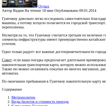
Отдых
Автор
Вадим
На чтение
18 мин
Опубликовано
09.01.2014
Гуанчжоу довольно легко исследовать самостоятельно благодар
машины, а потому всецело полагаются на городской транспорт. 
переполнены.
Несмотря на то, что Гуанчжоу считается третьим по величине
элементы инфраструктуры имеют преимущественно китайские на
успехом.
Одно только радует: все важные достопримечательности город
Совет
: если ваша поездка предполагает длительное времяпр
накопительная транспортная карта, которую можно использовать
Также ею можно оплачивать покупки во многих магазинах, рас
автоматах.
По окончании пребывания в Гуанчжоу накопительную карту можн
Содержание
Метрополитен
Виды билетов и стоимость проезда
Карта метро Гуанчжоу