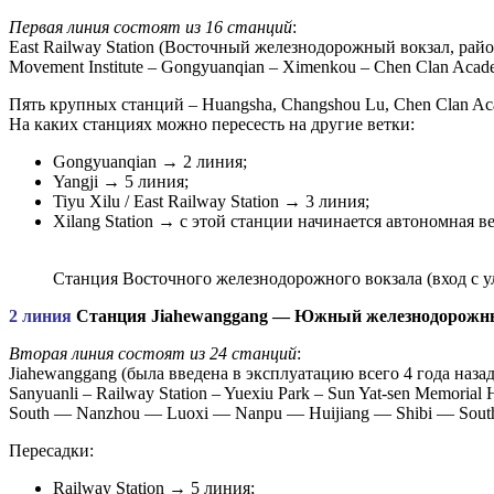
Первая линия состоят из 16 станций
:
East Railway Station (Восточный железнодорожный вокзал, район Т
Movement Institute – Gongyuanqian – Ximenkou – Chen Clan Aca
Пять крупных станций – Huangsha, Changshou Lu, Chen Clan A
На каких станциях можно пересесть на другие ветки:
Gongyuanqian → 2 линия;
Yangji → 5 линия;
Tiyu Xilu / East Railway Station → 3 линия;
Xilang Station → с этой станции начинается автономная в
Станция Восточного железнодорожного вокзала (вход с у
2 линия
Станция Jiahewanggang — Южный железнодорожн
Вторая линия состоят из 24 станций
:
Jiahewanggang (была введена в эксплуатацию всего 4 года наза
Sanyuanli – Railway Station – Yuexiu Park – Sun Yat-sen Memorial
South — Nanzhou — Luoxi — Nanpu — Huijiang — Shibi — South
Пересадки:
Railway Station → 5 линия;