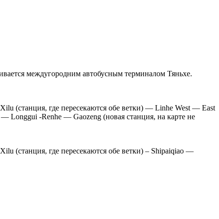
нчивается междугородним автобусным терминалом Тяньхе.
u Xilu (станция, где пересекаются обе ветки) — Linhe West — East
 — Longgui -Renhe — Gaozeng (новая станция, на карте не
 Xilu (станция, где пересекаются обе ветки) – Shipaiqiao —