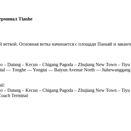
ерминал Tianhe
ой веткой. Основная ветка начинается с площади Паньяй и зака
jiao – Datang – Kecun – Chigang Pagoda – Zhujiang New Town – Tiy
ital — Tonghe — Yongtai — Baiyun Avenue North — Jiahewanggang
ий
:
jiao – Datang – Kecun – Chigang Pagoda – Zhujiang New Town – Tiyu
oach Terminal