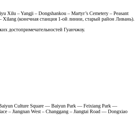
yu Xilu – Yangji – Dongshankou – Martyr’s Cemetery – Peasant
– Xilang (конечная станция 1-ой линии, старый район Ливань).
ских достопримечательностей Гуанчжоу.
aiyun Culture Square — Baiyun Park — Feixiang Park —
alace – Jiangnan West – Changgang – Jiangtai Road — Dongxiao