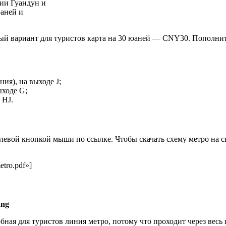
ции Гуандун и
юаней и
мый вариант для туристов карта на 30 юаней — CNY30. Пополнит
ия), на выходе J;
ыходе G;
 HJ.
левой кнопкой мыши по ссылке. Чтобы скачать схему метро на 
etro.pdf»]
ang
ная для туристов линия метро, потому что проходит через весь 