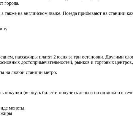
т города.
а также на английском языке. Поезда прибывают на станции каж
типу
реднем, пассажиры платят 2 юаня за три остановки. Другими сло
 основных достопримечательностей, рынков и торговых центров,
ты на любой станции метро.
ь покупки (вернуть билет и получить деньги назад можно в тече
виде монеты.
сажиры