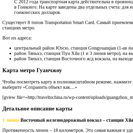
C 2012 года транспортная карта действительна в провин
в Гонконге. На карте заведены два отдельных счета: для 
гонконгских долларов.
Существует 8 типов Transportation Smart Card. Самый приемле
станциях метро.
Вот их адреса:
центральный район Юэсю, станция Gongyuanqian (1-ая лин
район Тяньхэ, станция Tiyu Xilu (1 и 3 линия метро), на в
район Тяньхэ, станция Восточного ж/д вокзала, на выходе
Карта метро Гуанчжоу
Чтобы посмотреть карту в полномасштабном режиме, нажмите 
выберите «Сохранить объект как…»
[gview file=»http://traveltochina.ru/wp-content/uploads/guangzhou_m
Детальное описание карты
1 линия
Восточный железнодорожный вокзал – станция Xil
Протяженность линии – 18 километров. Это самая важная и удоб