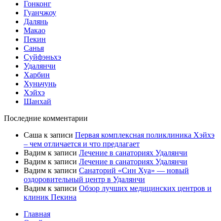
Гонконг
Гуанчжоу
Далянь
Макао
Пекин
Санья
Суйфэньхэ
Удалянчи
Харбин
Хуньчунь
Хэйхэ
Шанхай
Последние комментарии
Саша
к записи
Первая комплексная поликлиника Хэйхэ
– чем отличается и что предлагает
Вадим
к записи
Лечение в санаториях Удалянчи
Вадим
к записи
Лечение в санаториях Удалянчи
Вадим
к записи
Санаторий «Син Хуа» — новый
оздоровительный центр в Удалянчи
Вадим
к записи
Обзор лучших медицинских центров и
клиник Пекина
Главная