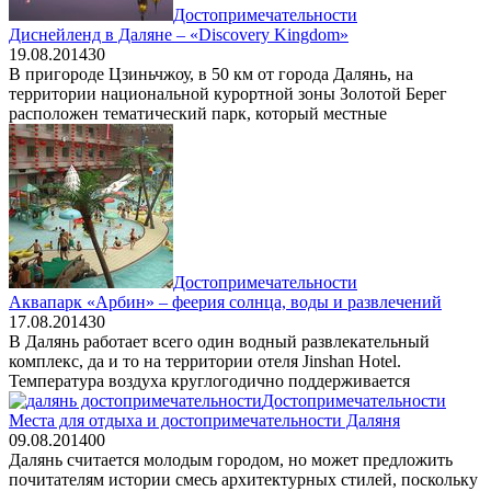
Достопримечательности
Диснейленд в Даляне – «Discovery Kingdom»
19.08.2014
3
0
В пригороде Цзиньчжоу, в 50 км от города Далянь, на
территории национальной курортной зоны Золотой Берег
расположен тематический парк, который местные
Достопримечательности
Аквапарк «Арбин» – феерия солнца, воды и развлечений
17.08.2014
3
0
В Далянь работает всего один водный развлекательный
комплекс, да и то на территории отеля Jinshan Hotel.
Температура воздуха круглогодично поддерживается
Достопримечательности
Места для отдыха и достопримечательности Даляня
09.08.2014
0
0
Далянь считается молодым городом, но может предложить
почитателям истории смесь архитектурных стилей, поскольку