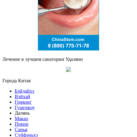
Лечение в лучшем санатории Удаляни
Города Китая
Бэйдайхэ
Вэйхай
Гонконг
Гуанчжоу
Далянь
Макао
Пекин
Санья
Суйфэньхэ