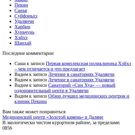
Пекин
Санья
Суйфэньхэ
Удалянчи
Харбин
Хуньчунь
Хэйхэ
Шанхай
Последние комментарии
Саша
к записи
Первая комплексная поликлиника Хэйхэ
– чем отличается и что предлагает
Вадим
к записи
Лечение в санаториях Удалянчи
Вадим
к записи
Лечение в санаториях Удалянчи
Вадим
к записи
Санаторий «Син Хуа» — новый
оздоровительный центр в Удалянчи
Вадим
к записи
Обзор лучших медицинских центров и
клиник Пекина
Вам также может понравиться
Медицинский центр «Золотой камень» в Даляне
В экологически чистом курортном районе, за пределами
0
856