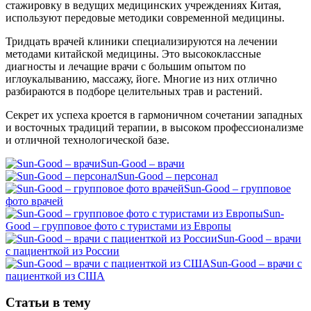
стажировку в ведущих медицинских учреждениях Китая,
используют передовые методики современной медицины.
Тридцать врачей клиники специализируются на лечении
методами китайской медицины. Это высококлассные
диагносты и лечащие врачи с большим опытом по
иглоукалыванию, массажу, йоге. Многие из них отлично
разбираются в подборе целительных трав и растений.
Секрет их успеха кроется в гармоничном сочетании западных
и восточных традиций терапии, в высоком профессионализме
и отличной технологической базе.
Sun-Good – врачи
Sun-Good – персонал
Sun-Good – групповое
фото врачей
Sun-
Good – групповое фото с туристами из Европы
Sun-Good – врачи
с пациенткой из России
Sun-Good – врачи с
пациенткой из США
Статьи в тему