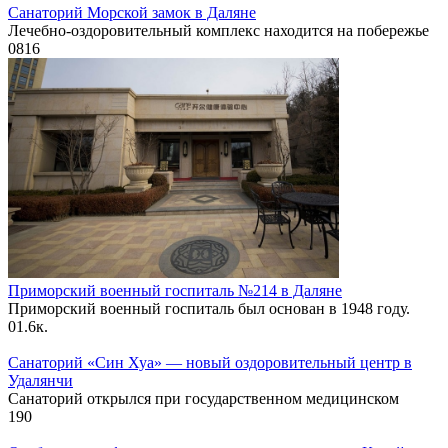
Санаторий Морской замок в Даляне
Лечебно-оздоровительный комплекс находится на побережье
0
816
Приморский военный госпиталь №214 в Даляне
Приморский военный госпиталь был основан в 1948 году.
0
1.6к.
Санаторий «Син Хуа» — новый оздоровительный центр в
Удалянчи
Санаторий открылся при государственном медицинском
19
0