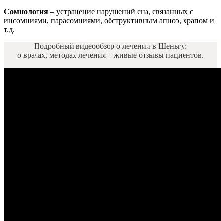
Сомнология
– устранение нарушений сна, связанных с
инсомниями, парасомниями, обструктивным апноэ, храпом и
т.д.
Подробный видеообзор о лечении в Шеньгу:
о врачах, методах лечения + живые отзывы пациентов.