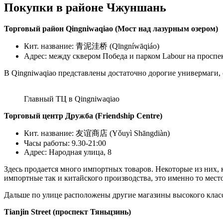
Покупки в районе Чжуншань
Торговый район Qingniwaqiao (Мост над лазурным озером)
Кит. название: 青泥洼桥 (Qīngníwāqiáo)
Адрес: между сквером Победа и парком Labour на проспек
В Qingniwaqiao представлены достаточно дорогие универмаги,
Главный ТЦ в Qingniwaqiao
Торговый центр Дружба (Friendship Centre)
Кит. название: 友谊商店 (Yǒuyì Shāngdiàn)
Часы работы: 9.30-21:00
Адрес: Народная улица, 8
Здесь продается много импортных товаров. Некоторые из них, 
импортные так и китайского производства, это именно то место
Дальше по улице расположены другие магазины высокого класса 
Tianjin Street (проспект Тяньцзинь)