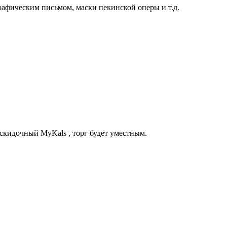
рафическим письмом, маски пекинской оперы и т.д.
к скидочный MyKals , торг будет уместным.