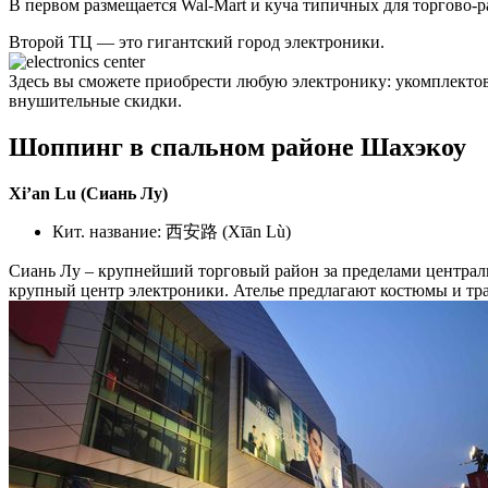
В первом размещается Wal-Mart и куча типичных для торгово-р
Второй ТЦ — это гигантский город электроники.
Здесь вы сможете приобрести любую электронику: укомплектова
внушительные скидки.
Шоппинг в спальном районе Шахэкоу
Xi’an Lu (Сиань Лу)
Кит. название: 西安路 (Xīān Lù)
Сиань Лу – крупнейший торговый район за пределами центральн
крупный центр электроники. Ателье предлагают костюмы и тр