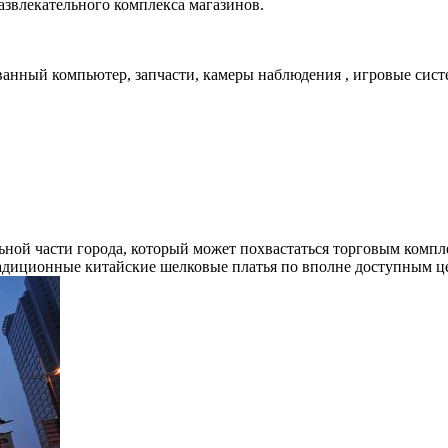
азвлекательного комплекса магазинов.
нный компьютер, запчасти, камеры наблюдения , игровые системы
ой части города, который может похвастаться торговым комплекс
адиционные китайские шелковые платья по вполне доступным це