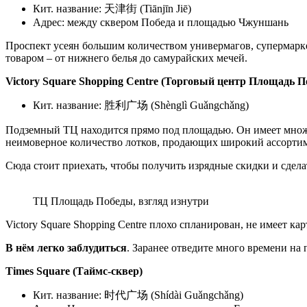
Кит. название: 天津街 (Tiānjīn Jiē)
Адрес: между сквером Победа и площадью Чжуншань
Проспект усеян большим количеством универмагов, супермарке
товаром – от нижнего белья до самурайских мечей.
Victory Square Shopping Centre (Торговый центр Площадь П
Кит. название: 胜利广场 (Shènglì Guǎngchǎng)
Подземный ТЦ находится прямо под площадью. Он имеет множес
неимоверное количество лотков, продающих широкий ассортим
Сюда стоит приехать, чтобы получить изрядные скидки и сдела
ТЦ Площадь Победы, взгляд изнутри
Victory Square Shopping Centre плохо спланирован, не имеет ка
В нём легко заблудиться
. Заранее отведите много времени на 
Times Square (Таймс-сквер)
Кит. название: 时代广场 (Shídài Guǎngchǎng)