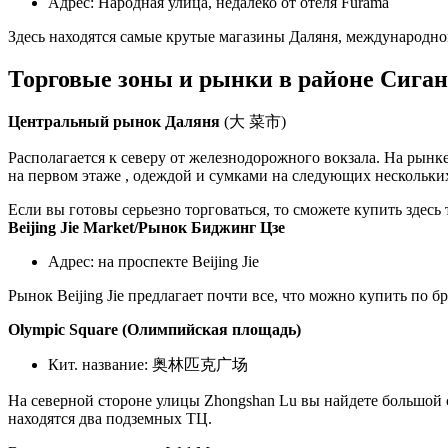
Адрес: Народная улица, недалеко от отеля Furama
Здесь находятся самые крутые магазины Даляня, международно
Торговые зоны и рынки в районе Сиган
Центральный рынок Даляня
(大 菜市)
Располагается к северу от железнодорожного вокзала. На рын
на первом этаже , одеждой и сумками на следующих нескольки
Если вы готовы серьезно торговаться, то сможете купить здесь
Beijing Jie Market/Рынок Биджинг Цзе
Адрес: на проспекте Beijing Jie
Рынок Beijing Jie предлагает почти все, что можно купить по 
Olympic Square (Олимпийская площадь)
Кит. название: 奥林匹克广场
На северной стороне улицы Zhongshan Lu вы найдете большой
находятся два подземных ТЦ.