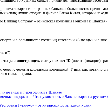
 большинство крупных банков принимают иностранные дебетовы
принимать карты иностранных банков, а большинство предлагаю
ых чеклв) лучше сходить в филиал Банка Китая, который наход
 Banking Company – Банковская компания Гонконга и Шанхая). 
опорте и в большинстве гостиниц категории «3 звезды» и выше.
ньги”)
юты для иностранцев, если у них нет ID
(идентификации) гра
 менял с черным кошельком подмышкой. У них, как правило, лу
ься только охрана.
ычные гиды и переводчики в Шанхае
Что нужно знать о Даляне: карта на русском
Рестораны Гуанчжоу – от китайской до западной кухни