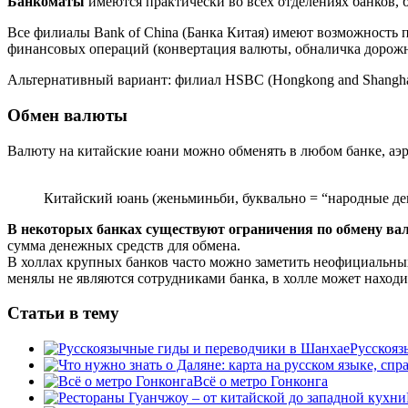
Банкоматы
имеются практически во всех отделениях банков,
Все филиалы Bank of China (Банка Китая) имеют возможность 
финансовых операций (конвертация валюты, обналичка дорожн
Альтернативный вариант: филиал HSBC (Hongkong and Shanghae
Обмен валюты
Валюту на китайские юани можно обменять в любом банке, аэр
Китайский юань (женьминьби, буквально = “народные де
В некоторых банках существуют ограничения по обмену вал
сумма денежных средств для обмена.
В холлах крупных банков часто можно заметить неофициальных
менялы не являются сотрудниками банка, в холле может находит
Статьи в тему
Русскояз
Всё о метро Гонконга