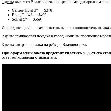
1 день
:
вылет из Владивостока, встреча в международном аэроп
Carfree Hotel 3* — $378
Bong Tail 4* — $409
Sofitel 5* — $569
Свободное время — самостоятельные или дополнительно заказ
2 день
:
семичасовая поездка в город Фошань: посещение мебель
3 день
:
завтрак, посадка на рейс до Владивостока.
При оформлении заказа предстоит уплатить 30% от его сто
отвечает компания-отправитель.