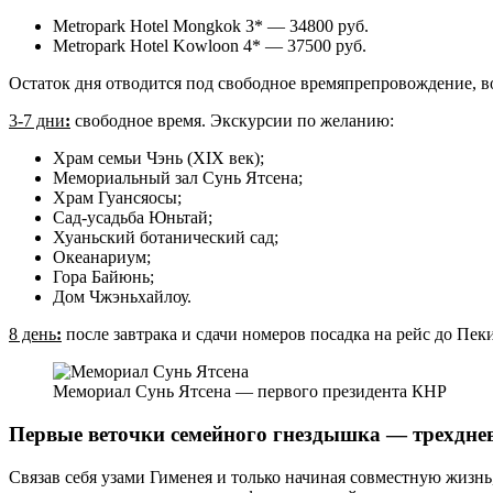
Metropark Hotel Mongkok 3* — 34800 руб.
Metropark Hotel Kowloon 4* — 37500 руб.
Остаток дня отводится под свободное времяпрепровождение, в
3-7 дни
:
свободное время. Экскурсии по желанию:
Храм семьи Чэнь (XIX век);
Мемориальный зал Сунь Ятсена;
Храм Гуансяосы;
Сад-усадьба Юньтай;
Хуаньский ботанический сад;
Океанариум;
Гора Байюнь;
Дом Чжэньхайлоу.
8 день
:
после завтрака и сдачи номеров посадка на рейс до Пеки
Мемориал Сунь Ятсена — первого президента КНР
Первые веточки семейного гнездышка — трехдне
Связав себя узами Гименея и только начиная совместную жизнь