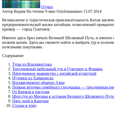
Отдых
Автор
Вадим
На чтение
9 мин
Опубликовано
13.07.2014
Великолепие и туристическая привлекательность Китая заключа
предпринимательской жилке китайцев, позволившей превратить
пример — город Гуанчжоу.
Именно здесь брал начало Великий Шелковый Путь, и именно о
низким ценам. Здесь вы сможете найти и выбрать тур в полном
полезными покупками.
Содержание
Туры из Владивостока
Трехдневный мебельный тур в Гуанчжоу и Фошань
Пятидневное знакомство с китайской культурой
Путевки из Хабаровска
Восьмидневное объятие Азии
Первые веточки семейного гнездышка — трехдневная по
От Кремля к пагодам
Шоп-тур из Москвы к истокам Великого Шелкового Пут
Пять дней в Кантоне
Статьи в тему