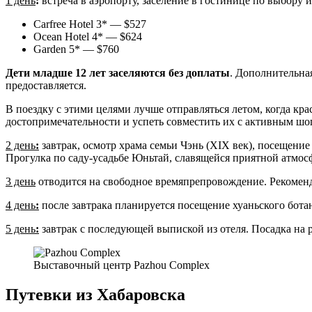
1 день
:
встреча в аэропорту, заселение в гостинице по выбору
Carfree Hotel 3* — $527
Ocean Hotel 4* — $624
Garden 5* — $760
Дети младше 12 лет заселяются без доплаты
. Дополнительная
предоставляется.
В поездку с этими целями лучше отправляться летом, когда кр
достопримечательности и успеть совместить их с активным шо
2 день
:
завтрак, осмотр храма семьи Чэнь (XIX век), посещение
Прогулка по саду-усадьбе Юньтай, славящейся приятной атмо
3 день
отводится на свободное времяпрепровождение. Рекоменд
4 день
:
после завтрака планируется посещение хуаньского бота
5 день
:
завтрак с последующей выпиской из отеля. Посадка на 
Выставочный центр Pazhou Complex
Путевки из Хабаровска