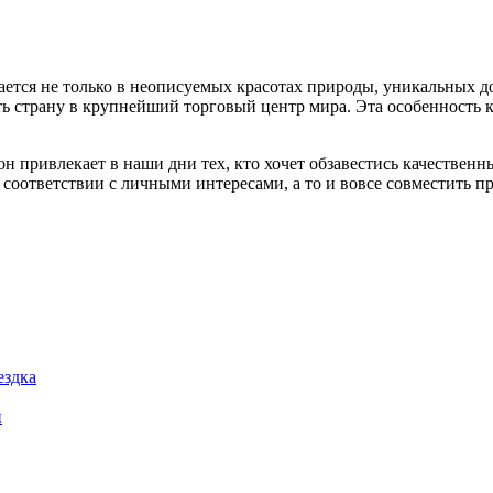
ется не только в неописуемых красотах природы, уникальных до
 страну в крупнейший торговый центр мира. Эта особенность ки
н привлекает в наши дни тех, кто хочет обзавестись качестве
 соответствии с личными интересами, а то и вовсе совместить п
ездка
и