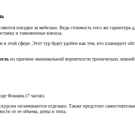
нь
тся поездки за мебелью. Ведь стоимость того же гарнитура для 
оставку и таможенные взносы.
в этой сфере. Этот тур будет удобен как тем, кто планирует об
рель
по причине минимальной вероятности тропических ливней
де Фошань (7 часов).
кскурсии оплачиваются отдельно. Также предстоит самостоятель
ости от ее объема, цены и типа.