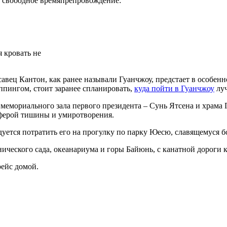
 и свободное времяпрепровождение:
 кровать не
асавец Кантон, как ранее называли Гуанчжоу, предстает в особе
ппингом, стоит заранее спланировать,
куда пойти в Гуанчжоу
луч
 мемориального зала первого президента – Сунь Ятсена и храма 
сферой тишины и умиротворения.
уется потратить его на прогулку по парку Юесю, славящемуся 
нического сада, океанариума и горы Байюнь, с канатной дороги 
рейс домой.