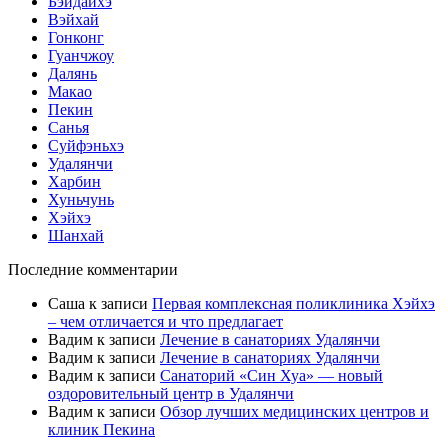
Бэйдайхэ
Вэйхай
Гонконг
Гуанчжоу
Далянь
Макао
Пекин
Санья
Суйфэньхэ
Удалянчи
Харбин
Хуньчунь
Хэйхэ
Шанхай
Последние комментарии
Саша
к записи
Первая комплексная поликлиника Хэйхэ
– чем отличается и что предлагает
Вадим
к записи
Лечение в санаториях Удалянчи
Вадим
к записи
Лечение в санаториях Удалянчи
Вадим
к записи
Санаторий «Син Хуа» — новый
оздоровительный центр в Удалянчи
Вадим
к записи
Обзор лучших медицинских центров и
клиник Пекина