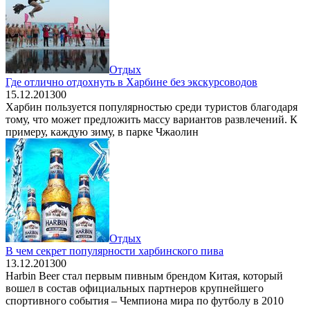
Отдых
Где отлично отдохнуть в Харбине без экскурсоводов
15.12.2013
0
0
Харбин пользуется популярностью среди туристов благодаря
тому, что может предложить массу вариантов развлечений. К
примеру, каждую зиму, в парке Чжаолин
Отдых
В чем секрет популярности харбинского пива
13.12.2013
0
0
Harbin Beer стал первым пивным брендом Китая, который
вошел в состав официальных партнеров крупнейшего
спортивного события – Чемпиона мира по футболу в 2010