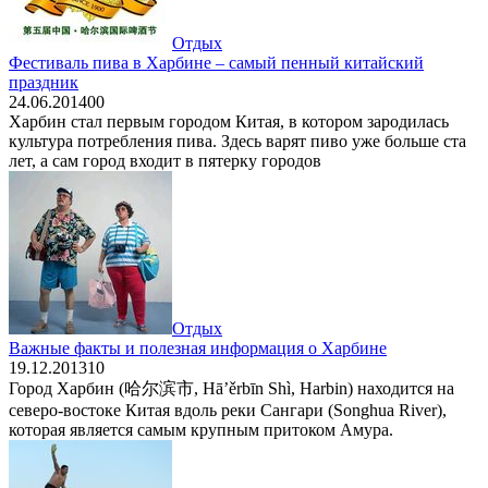
Отдых
Фестиваль пива в Харбине – самый пенный китайский
праздник
24.06.2014
0
0
Харбин стал первым городом Китая, в котором зародилась
культура потребления пива. Здесь варят пиво уже больше ста
лет, а сам город входит в пятерку городов
Отдых
Важные факты и полезная информация о Харбине
19.12.2013
1
0
Город Харбин (哈尔滨市, Hā’ěrbīn Shì, Harbin) находится на
северо-востоке Китая вдоль реки Сангари (Songhua River),
которая является самым крупным притоком Амура.