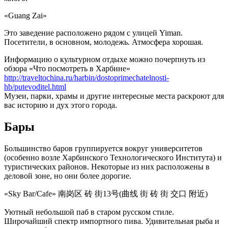
«Guang Zai»
Это заведение расположено рядом с улицей Yiman.
Посетители, в основном, молодежь. Атмосфера хорошая.
Информацию о культурном отдыхе можно почерпнуть из
обзора «Что посмотреть в Харбине»
http://traveltochina.ru/harbin/dostoprimechatelnosti-
hb/putevoditel.html
Музеи, парки, храмы и другие интересные места раскроют для
вас историю и дух этого города.
Бары
Большинство баров группируется вокруг университетов
(особенно возле Харбинского Технологического Института) и
туристических районов. Некоторые из них расположены в
деловой зоне, но они более дорогие.
«Sky Bar/Cafe» 南岗区 砖 街13号(曲线 街 砖 街 交口 附近)
Уютный небольшой паб в старом русском стиле.
Широчайший спектр импортного пива. Удивительная рыба и