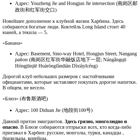
Адрес: Youzheng Jie and Hongjun Jie intersection (南岗区邮
政街和红军街交口)
Новейшее дополнение к клубной жизни Харбина. Здесь
собираются богатые люди. Коктейль Long Island стоит 40
юаней, а текила — 5.
«Банана»
Адрес: Basement, Sino-way Hotel, Hongjun Street, Nangang
район (南岗区红军街华融饭店地下一层; Nángǎngqū
Hóngjūnjiē Huàróngfàndiàn Dìxiàyīcéng)
Дорогой клуб небольших размеров с настойчивыми
официантами, которые заставляют покупать дорогие напитки.
В общем, не весело.
«Блюз» (布鲁斯酒吧)
Адрес: 100 Diduan Jie (地段街100号)
Давний притон эмигрантов.
Здесь грязно, многолюдно и
опасно
. В Блюзе собираются отпрыски всех, кто когда-либо
приезжал в Харбин: русские, монголы, турки, канадцы ,
бразильцы, корейцы.