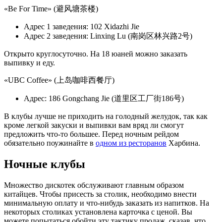
«Be For Time» (避风塘茶楼)
Адрес 1 заведения: 102 Xidazhi Jie
Адрес 2 заведения: Linxing Lu (南岗区林兴路2号)
Открыто круглосуточно. На 18 юаней можно заказать
выпивку и еду.
«UBC Coffee» (上岛咖啡西餐厅)
Адрес: 186 Gongchang Jie (道里区工厂街186号)
В клубы лучше не приходить на голодный желудок, так как
кроме легкой закуски и выпивки вам вряд ли смогут
предложить что-то большее. Перед ночным рейдом
обязательно поужинайте в
одном из ресторанов
Харбина.
Ночные клубы
Множество дискотек обслуживают главным образом
китайцев. Чтобы присесть за столик, необходимо внести
минимальную оплату и что-нибудь заказать из напитков. На
некоторых столиках установлена карточка с ценой. Вы
можете попытаться обойти эту тактику продаж, сказав, что