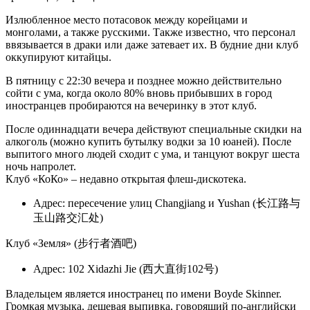
Излюбленное место потасовок между корейцами и
монголами, а также русскими. Также известно, что персонал
ввязывается в драки или даже затевает их. В будние дни клуб
оккупируют китайцы.
В пятницу с 22:30 вечера и позднее можно действительно
сойти с ума, когда около 80% вновь прибывших в город
иностранцев пробираются на вечеринку в этот клуб.
После одиннадцати вечера действуют специальные скидки на
алкоголь (можно купить бутылку водки за 10 юаней). После
выпитого много людей сходит с ума, и танцуют вокруг шеста
ночь напролет.
Клуб «КоКо» – недавно открытая флеш-дискотека.
Адрес: пересечение улиц Changjiang и Yushan (长江路与
玉山路交汇处)
Клуб «Земля» (步行者酒吧)
Адрес: 102 Xidazhi Jie (西大直街102号)
Владельцем является иностранец по имени Boyde Skinner.
Громкая музыка, дешевая выпивка, говорящий по-английски