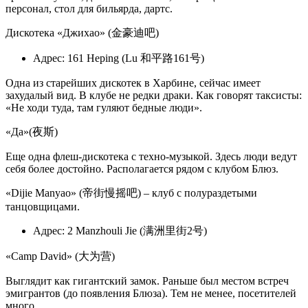
персонал, стол для бильярда, дартс.
Дискотека «Джихао» (金豪迪吧)
Адрес: 161 Heping (Lu 和平路161号)
Одна из старейших дискотек в Харбине, сейчас имеет
захудалый вид. В клубе не редки драки. Как говорят таксисты:
«Не ходи туда, там гуляют бедные люди».
«Да»(夜斯)
Еще одна флеш-дискотека с техно-музыкой. Здесь люди ведут
себя более достойно. Располагается рядом с клубом Блюз.
«Dijie Manyao» (帝街慢摇吧) – клуб с полураздетыми
танцовщицами.
Адрес: 2 Manzhouli Jie (满洲里街2号)
«Camp David» (大为营)
Выглядит как гигантский замок. Раньше был местом встреч
эмигрантов (до появления Блюза). Тем не менее, посетителей
много.