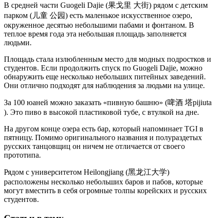
В средней части Guogeli Dajie (果戈里 大街) рядом с детским
парком (儿童 公园) есть маленькое искусственное озеро,
окруженное десятью небольшими пабами и фонтаном. В
теплое время года эта небольшая площадь заполняется
людьми.
Площадь стала излюбленным место для модных подростков и
студентов. Если продолжить спуск по Guogeli Dajie, можно
обнаружить еще несколько небольших питейных заведений.
Они отлично подходят для наблюдения за людьми на улице.
За 100 юаней можно заказать «пивную башню» (啤酒 塔pijiuta
). Это пиво в высокой пластиковой тубе, с втулкой на дне.
На другом конце озера есть бар, который напоминает TGI в
пятницу. Помимо оригинального названия и полураздетых
русских танцовщиц он ничем не отличается от своего
прототипа.
Рядом с университетом Heilongjiang (黑龙江大学)
расположены несколько небольших баров и пабов, которые
могут вместить в себя огромные толпы корейских и русских
студентов.