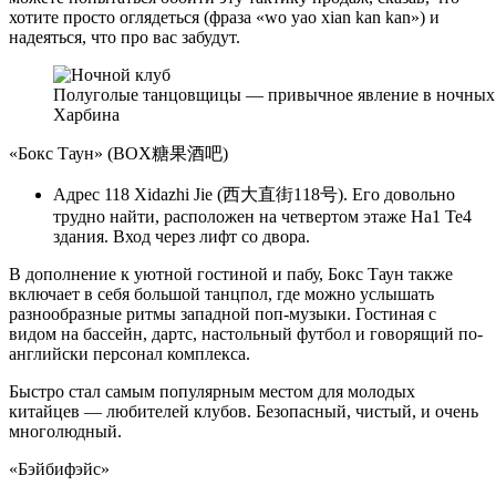
хотите просто оглядеться (фраза «wo yao xian kan kan») и
надеяться, что про вас забудут.
Полуголые танцовщицы — привычное явление в ночных
Харбина
«Бокс Таун» (BOX糖果酒吧)
Адрес 118 Xidazhi Jie (西大直街118号). Его довольно
трудно найти, расположен на четвертом этаже Ha1 Te4
здания. Вход через лифт со двора.
В дополнение к уютной гостиной и пабу, Бокс Таун также
включает в себя большой танцпол, где можно услышать
разнообразные ритмы западной поп-музыки. Гостиная с
видом на бассейн, дартс, настольный футбол и говорящий по-
английски персонал комплекса.
Быстро стал самым популярным местом для молодых
китайцев — любителей клубов. Безопасный, чистый, и очень
многолюдный.
«Бэйбифэйс»