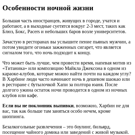
Особенности ночной жизни
Большая часть иностранцев, живущих в городе, учатся и
работают, а в выходные суетятся вокруг 2-3 мест, таких как
Блюз, Бокс, Pacers и небольших баров возле университетов.
Зачастую в ресторанах вы услышите пение пьяных мужчин, а
потом увидите огоньки зажженных сигарет, что является
сигналом того, что ночь подходит к концу.
Что может быть лучше, чем провести время, напевая мотив из
«Титаника» или композицию Майкла Джексона в одном из
караоке-клубов, которые можно найти почти на каждом углу?
В Харбине люди часто начинают ночь в дешевом шаокао или
в ресторане с бутылочкой Хапи за полтора юаня. После
долгого ужина остаток ночи проводится в одном из ночных
клубов или кафе.
Если вы не поклонник выпивки
, возможно, Харбин не для
вас, так как больше там заняться особо нечем, кроме
шоппинга.
Безалкогольные развлечения – это боулинг, бильярд,
посещение чайного домика или заведений с живой музыкой.