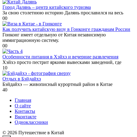
Город Далянь – центр китайского туризма
За свою столетнюю историю Далянь прославился на весь
0
0
Как получить китайскую визу в Гонконге гражданам России
Гонконг имеет отдельную от Китая независимую
иммиграционную систему.
0
0
Особенности питания в Хэйхэ и вечерние развлечения
Хэйхэ просто пестрит яркими вывесками заведений, где
1
0
Отдых в Бэйдайхэ
Бэйдайхэ — живописный курортный район в Китае
4
0
Главная
О сайте
Контакты
Вконтакте
Одноклассники
© 2026 Путешествие в Китай