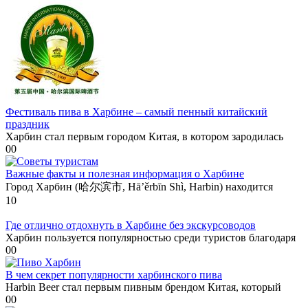
Фестиваль пива в Харбине – самый пенный китайский
праздник
Харбин стал первым городом Китая, в котором зародилась
0
0
Важные факты и полезная информация о Харбине
Город Харбин (哈尔滨市, Hā’ěrbīn Shì, Harbin) находится
1
0
Где отлично отдохнуть в Харбине без экскурсоводов
Харбин пользуется популярностью среди туристов благодаря
0
0
В чем секрет популярности харбинского пива
Harbin Beer стал первым пивным брендом Китая, который
0
0