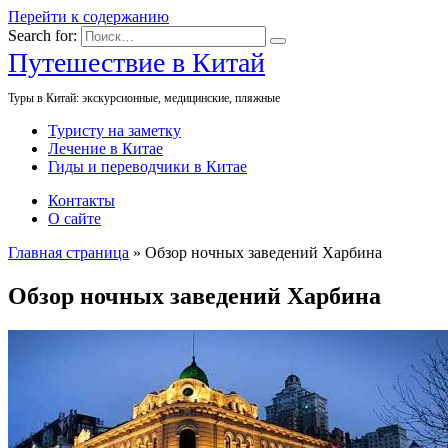
Перейти к содержанию
Search for:
Путешествие в Китай
Туры в Китай: экскурсионные, медицинские, пляжные
Туристу на заметку
Лечение в Китае
Гиды и переводчики в Китае
Контакты
О сайте
Главная страница
»
Обзор ночных заведений Харбина
Обзор ночных заведений Харбина