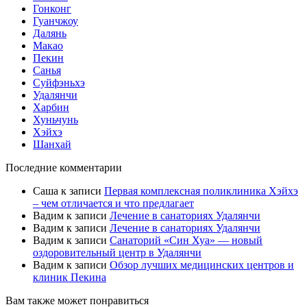
Гонконг
Гуанчжоу
Далянь
Макао
Пекин
Санья
Суйфэньхэ
Удалянчи
Харбин
Хуньчунь
Хэйхэ
Шанхай
Последние комментарии
Саша
к записи
Первая комплексная поликлиника Хэйхэ
– чем отличается и что предлагает
Вадим
к записи
Лечение в санаториях Удалянчи
Вадим
к записи
Лечение в санаториях Удалянчи
Вадим
к записи
Санаторий «Син Хуа» — новый
оздоровительный центр в Удалянчи
Вадим
к записи
Обзор лучших медицинских центров и
клиник Пекина
Вам также может понравиться